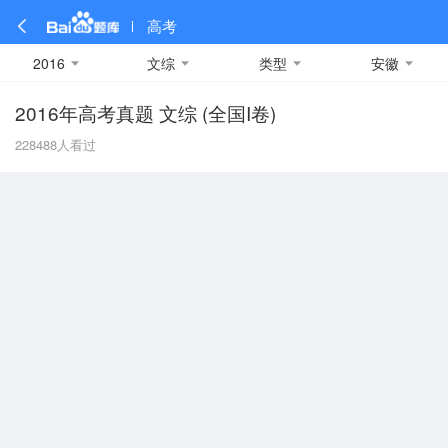
高考
2016
文综
类型
安徽
2016年高考真题 文综 (全国I卷)
全部
全部
全部
全部
理科数学
真题卷
2019
文科数学
模拟卷
2018
预测卷
2017
物理
228488
人看过
A
名校卷
2016
化学
2015
生物
2014
理综
2013
文综
安徽
数学
英语
语文
政治
B
历史
地理
英语B卷
英语A卷
北京
技术
C
重庆
F
福建