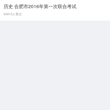
历史 合肥市2016年第一次联合考试
G
64913
人看过
广东
广西
贵州
甘肃
H
河南
河北
湖南
湖北
黑龙江
海南
J
江苏
江西
吉林
L
辽宁
N
内蒙古
宁夏