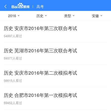
高考
2016
历史
类型
安徽
历史 安庆市2016年第三次联合考试
全部
全部
全部
全部
理科数学
真题卷
2019
文科数学
模拟卷
2018
预测卷
2017
物理
54997
人看过
A
名校卷
2016
化学
2015
生物
2014
理综
2013
文综
安徽
历史 芜湖市2016年第三次联合考试
数学
英语
语文
政治
B
59377
人看过
历史
地理
英语B卷
英语A卷
北京
历史 安庆市2016年第二次模拟考试
技术
C
56615
人看过
重庆
历史 合肥市2016年第一次模拟考试
F
59452
人看过
福建