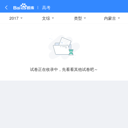
高考
2017
文综
类型
内蒙古
全部
全部
全部
全部
理科数学
真题卷
2019
文科数学
模拟卷
2018
预测卷
2017
物理
A
名校卷
2016
化学
2015
生物
2014
理综
2013
文综
安徽
数学
英语
语文
政治
B
试卷正在收录中，先看看其他试卷吧～
历史
地理
英语B卷
英语A卷
北京
技术
C
重庆
F
福建