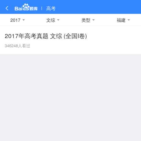
高考
2017
文综
类型
福建
2017年高考真题 文综 (全国I卷)
全部
全部
全部
全部
理科数学
真题卷
2019
文科数学
模拟卷
2018
预测卷
2017
物理
346248
人看过
A
名校卷
2016
化学
2015
生物
2014
理综
2013
文综
安徽
数学
英语
语文
政治
B
历史
地理
英语B卷
英语A卷
北京
技术
C
重庆
F
福建