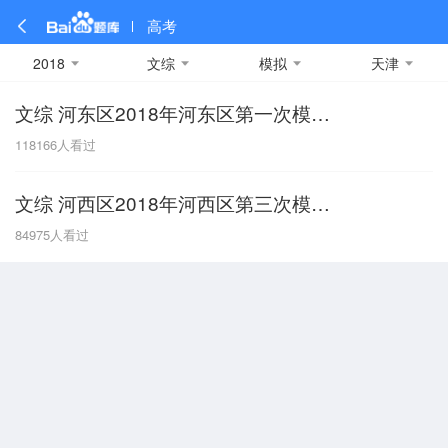
高考
2018
文综
模拟
天津
文综 河东区2018年河东区第一次模拟考试
全部
全部
全部
全部
理科数学
真题卷
2019
文科数学
模拟卷
2018
预测卷
2017
物理
118166
人看过
A
名校卷
2016
化学
2015
生物
2014
理综
2013
文综
安徽
文综 河西区2018年河西区第三次模拟考试
数学
英语
语文
政治
B
84975
人看过
历史
地理
英语B卷
英语A卷
北京
技术
C
重庆
F
福建