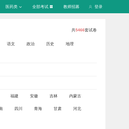
医药类
全部考试
教师招募
登录
共
5466
套试卷
语文
政治
历史
地理
福建
安徽
吉林
内蒙古
南
四川
青海
甘肃
河北