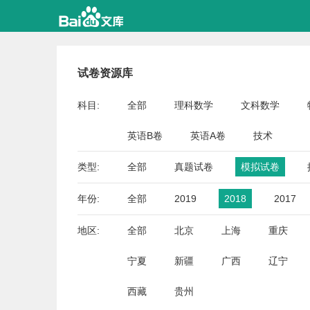
试卷资源库
科目:
全部
理科数学
文科数学
英语B卷
英语A卷
技术
类型:
全部
真题试卷
模拟试卷
年份:
全部
2019
2018
2017
地区:
全部
北京
上海
重庆
宁夏
新疆
广西
辽宁
西藏
贵州