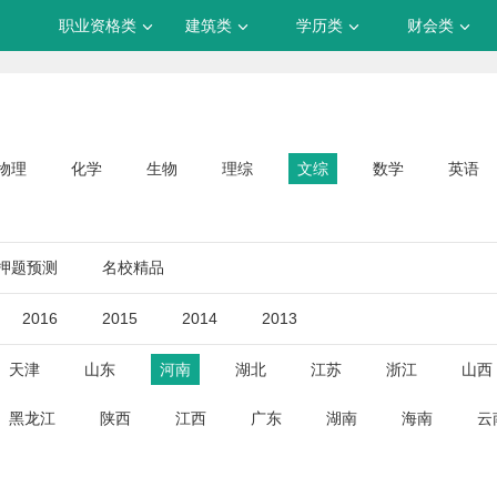
职业资格类
建筑类
学历类
财会类
物理
化学
生物
理综
文综
数学
英语
押题预测
名校精品
2016
2015
2014
2013
天津
山东
河南
湖北
江苏
浙江
山西
黑龙江
陕西
江西
广东
湖南
海南
云