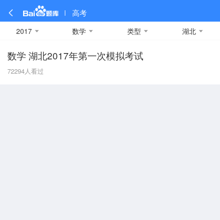
高考
2017
数学
类型
湖北
数学 湖北2017年第一次模拟考试
全部
全部
全部
全部
理科数学
真题卷
2019
文科数学
模拟卷
2018
预测卷
2017
物理
72294
人看过
A
名校卷
2016
化学
2015
生物
2014
理综
2013
文综
安徽
数学
英语
语文
政治
B
历史
地理
英语B卷
英语A卷
北京
技术
C
重庆
F
福建