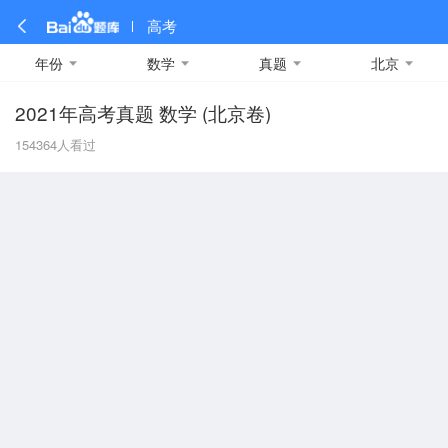
高考
年份
数学
真题
北京
2021年高考真题 数学 (北京卷)
全部
全部
全部
全部
理科数学
真题卷
2019
文科数学
模拟卷
2018
预测卷
2017
物理
154364
人看过
A
名校卷
2016
化学
2015
生物
2014
理综
2013
文综
安徽
数学
英语
语文
政治
B
历史
地理
英语B卷
英语A卷
北京
技术
C
重庆
F
福建