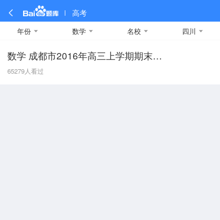
高考
年份
数学
名校
四川
数学 成都市2016年高三上学期期末试卷
全部
全部
全部
全部
理科数学
真题卷
2019
文科数学
模拟卷
2018
预测卷
2017
物理
65279
人看过
A
名校卷
2016
化学
2015
生物
2014
理综
2013
文综
安徽
数学
英语
语文
政治
B
历史
地理
英语B卷
英语A卷
北京
技术
C
重庆
F
福建