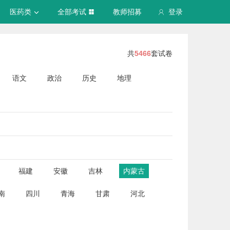
医药类
全部考试
教师招募
登录
共
5466
套试卷
语文
政治
历史
地理
福建
安徽
吉林
内蒙古
南
四川
青海
甘肃
河北