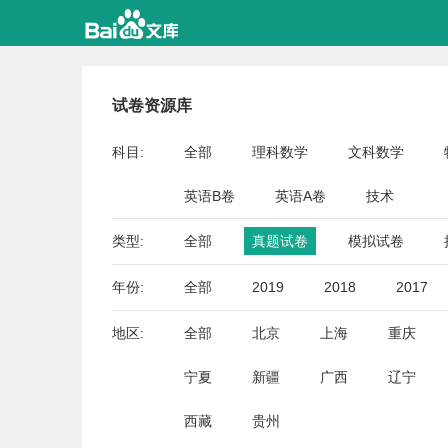
试卷资源库
科目:
全部
理科数学
文科数学
英语B卷
英语A卷
技术
类型:
全部
真题试卷
模拟试卷
年份:
全部
2019
2018
2017
地区:
全部
北京
上海
重庆
宁夏
新疆
广西
辽宁
西藏
贵州