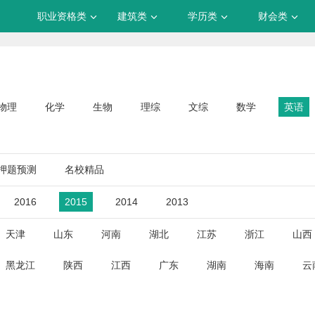
职业资格类
建筑类
学历类
财会类
物理
化学
生物
理综
文综
数学
英语
押题预测
名校精品
2016
2015
2014
2013
天津
山东
河南
湖北
江苏
浙江
山西
黑龙江
陕西
江西
广东
湖南
海南
云