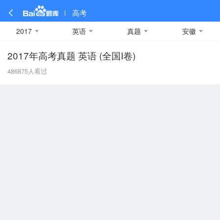
高考
2017
英语
真题
安徽
2017年高考真题 英语 (全国I卷)
全部
全部
全部
全部
理科数学
真题卷
2019
文科数学
模拟卷
2018
预测卷
2017
物理
486875
人看过
A
名校卷
2016
化学
2015
生物
2014
理综
2013
文综
安徽
数学
英语
语文
政治
B
历史
地理
英语B卷
英语A卷
北京
技术
C
重庆
F
福建