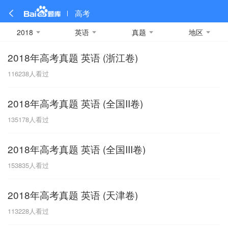
高考
2018
英语
真题
地区
2018年高考真题 英语 (浙江卷)
全部
全部
全部
全部
理科数学
真题卷
2019
文科数学
模拟卷
2018
预测卷
2017
物理
116238
人看过
A
名校卷
2016
化学
2015
生物
2014
理综
2013
文综
安徽
2018年高考真题 英语 (全国II卷)
数学
英语
语文
政治
B
135178
人看过
历史
地理
英语B卷
英语A卷
北京
2018年高考真题 英语 (全国III卷)
技术
C
153835
人看过
重庆
2018年高考真题 英语 (天津卷)
F
113228
人看过
福建