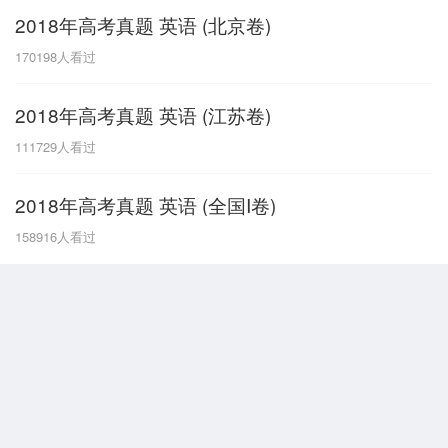
2018年高考真题 英语 (北京卷)
G
170198
人看过
广东
广西
贵州
甘肃
H
2018年高考真题 英语 (江苏卷)
河南
河北
湖南
湖北
111729
人看过
黑龙江
海南
2018年高考真题 英语 (全国I卷)
J
158916
人看过
江苏
江西
吉林
L
辽宁
N
内蒙古
宁夏