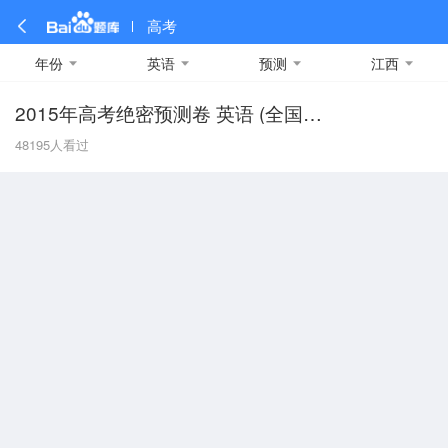
高考
年份
英语
预测
江西
2015年高考绝密预测卷 英语 (全国新课标卷I)
全部
全部
全部
全部
理科数学
真题卷
2019
文科数学
模拟卷
2018
预测卷
2017
物理
48195
人看过
A
名校卷
2016
化学
2015
生物
2014
理综
2013
文综
安徽
数学
英语
语文
政治
B
历史
地理
英语B卷
英语A卷
北京
技术
C
重庆
F
福建