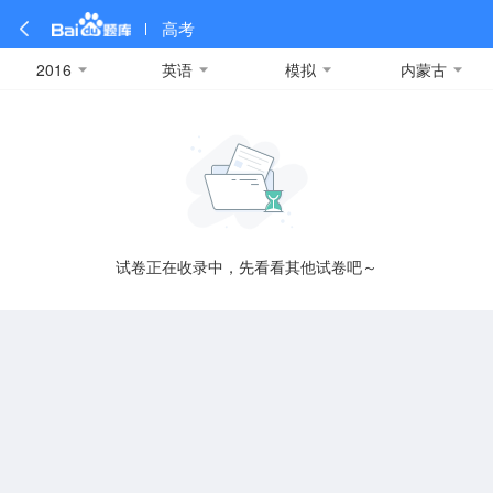
高考
2016
英语
模拟
内蒙古
全部
全部
全部
全部
理科数学
真题卷
2019
文科数学
模拟卷
2018
预测卷
2017
物理
A
名校卷
2016
化学
2015
生物
2014
理综
2013
文综
安徽
数学
英语
语文
政治
B
试卷正在收录中，先看看其他试卷吧～
历史
地理
英语B卷
英语A卷
北京
技术
C
重庆
F
福建