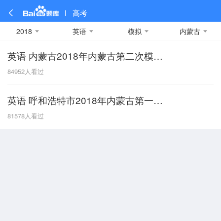
高考
2018
英语
模拟
内蒙古
英语 内蒙古2018年内蒙古第二次模拟试题
全部
全部
全部
全部
理科数学
真题卷
2019
文科数学
模拟卷
2018
预测卷
2017
物理
84952
人看过
A
名校卷
2016
化学
2015
生物
2014
理综
2013
文综
安徽
英语 呼和浩特市2018年内蒙古第一次模拟试题
数学
英语
语文
政治
B
81578
人看过
历史
地理
英语B卷
英语A卷
北京
技术
C
重庆
F
福建