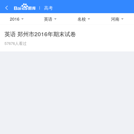
高考
2016
英语
名校
河南
英语 郑州市2016年期末试卷
全部
全部
全部
全部
理科数学
真题卷
2019
文科数学
模拟卷
2018
预测卷
2017
物理
57676
人看过
A
名校卷
2016
化学
2015
生物
2014
理综
2013
文综
安徽
数学
英语
语文
政治
B
历史
地理
英语B卷
英语A卷
北京
技术
C
重庆
F
福建