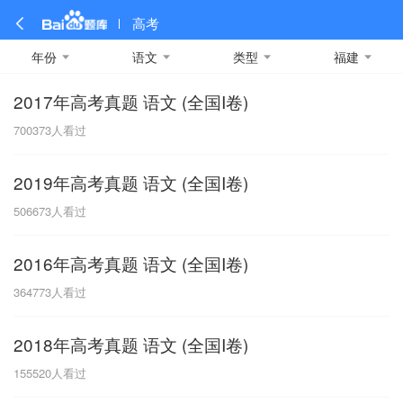
高考
年份
语文
类型
福建
2017年高考真题 语文 (全国I卷)
全部
全部
全部
全部
理科数学
真题卷
2019
文科数学
模拟卷
2018
预测卷
2017
物理
700373
人看过
A
名校卷
2016
化学
2015
生物
2014
理综
2013
文综
安徽
2019年高考真题 语文 (全国I卷)
数学
英语
语文
政治
B
506673
人看过
历史
地理
英语B卷
英语A卷
北京
2016年高考真题 语文 (全国I卷)
技术
C
364773
人看过
重庆
2018年高考真题 语文 (全国I卷)
F
155520
人看过
福建