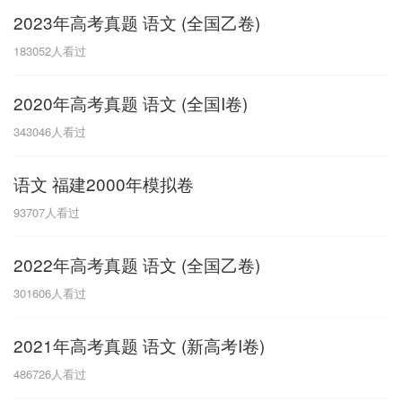
2023年高考真题 语文 (全国乙卷)
G
183052
人看过
广东
广西
贵州
甘肃
H
2020年高考真题 语文 (全国I卷)
河南
河北
湖南
湖北
343046
人看过
黑龙江
海南
语文 福建2000年模拟卷
J
93707
人看过
江苏
江西
吉林
2022年高考真题 语文 (全国乙卷)
L
301606
人看过
辽宁
2021年高考真题 语文 (新高考I卷)
N
486726
人看过
内蒙古
宁夏