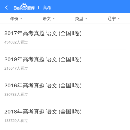
高考
年份
语文
类型
辽宁
2017年高考真题 语文 (全国II卷)
全部
全部
全部
全部
理科数学
真题卷
2019
文科数学
模拟卷
2018
预测卷
2017
物理
434082
人看过
A
名校卷
2016
化学
2015
生物
2014
理综
2013
文综
安徽
2019年高考真题 语文 (全国II卷)
数学
英语
语文
政治
B
215547
人看过
历史
地理
英语B卷
英语A卷
北京
2016年高考真题 语文 (全国II卷)
技术
C
330783
人看过
重庆
2018年高考真题 语文 (全国II卷)
F
133729
人看过
福建