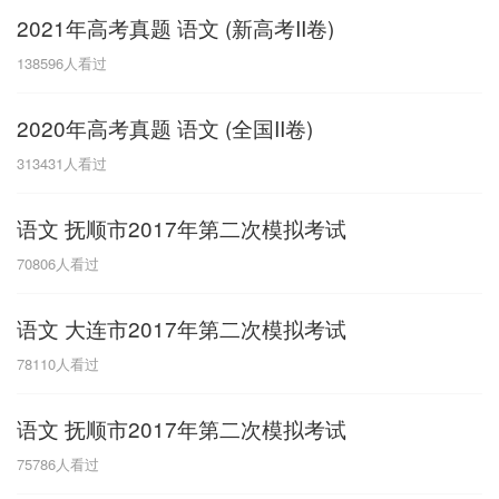
2021年高考真题 语文 (新高考II卷)
G
138596
人看过
广东
广西
贵州
甘肃
H
2020年高考真题 语文 (全国II卷)
河南
河北
湖南
湖北
313431
人看过
黑龙江
海南
语文 抚顺市2017年第二次模拟考试
J
70806
人看过
江苏
江西
吉林
语文 大连市2017年第二次模拟考试
L
78110
人看过
辽宁
语文 抚顺市2017年第二次模拟考试
N
75786
人看过
内蒙古
宁夏