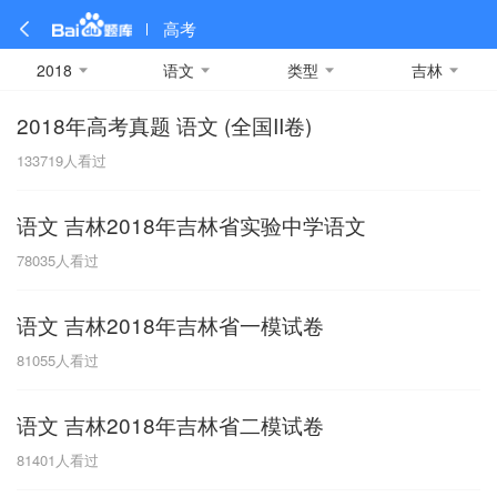
高考
2018
语文
类型
吉林
2018年高考真题 语文 (全国II卷)
全部
全部
全部
全部
理科数学
真题卷
2019
文科数学
模拟卷
2018
预测卷
2017
物理
133719
人看过
A
名校卷
2016
化学
2015
生物
2014
理综
2013
文综
安徽
语文 吉林2018年吉林省实验中学语文
数学
英语
语文
政治
B
78035
人看过
历史
地理
英语B卷
英语A卷
北京
语文 吉林2018年吉林省一模试卷
技术
C
81055
人看过
重庆
语文 吉林2018年吉林省二模试卷
F
81401
人看过
福建