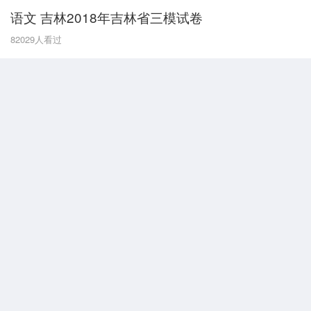
语文 吉林2018年吉林省三模试卷
G
82029
人看过
广东
广西
贵州
甘肃
H
河南
河北
湖南
湖北
黑龙江
海南
J
江苏
江西
吉林
L
辽宁
N
内蒙古
宁夏