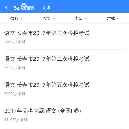
高考
2017
语文
类型
吉林
语文 长春市2017年第二次模拟考试
全部
全部
全部
全部
理科数学
真题卷
2019
文科数学
模拟卷
2018
预测卷
2017
物理
81628
人看过
A
名校卷
2016
化学
2015
生物
2014
理综
2013
文综
安徽
语文 长春市2017年第二次模拟考试
数学
英语
语文
政治
B
75293
人看过
历史
地理
英语B卷
英语A卷
北京
语文 长春市2017年第五次模拟考试
技术
C
72809
人看过
重庆
2017年高考真题 语文 (全国II卷)
F
434076
人看过
福建