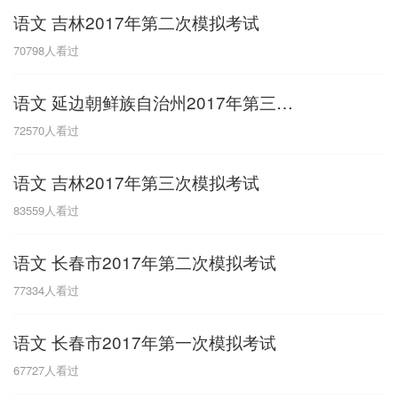
语文 吉林2017年第二次模拟考试
G
70798
人看过
广东
广西
贵州
甘肃
H
语文 延边朝鲜族自治州2017年第三次模拟考试
河南
河北
湖南
湖北
72570
人看过
黑龙江
海南
语文 吉林2017年第三次模拟考试
J
83559
人看过
江苏
江西
吉林
语文 长春市2017年第二次模拟考试
L
77334
人看过
辽宁
语文 长春市2017年第一次模拟考试
N
67727
人看过
内蒙古
宁夏