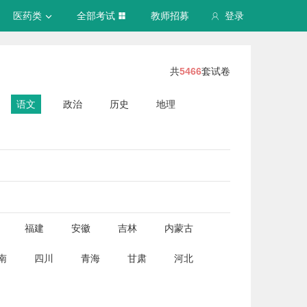
医药类
全部考试
教师招募
登录
共
5466
套试卷
语文
政治
历史
地理
福建
安徽
吉林
内蒙古
南
四川
青海
甘肃
河北