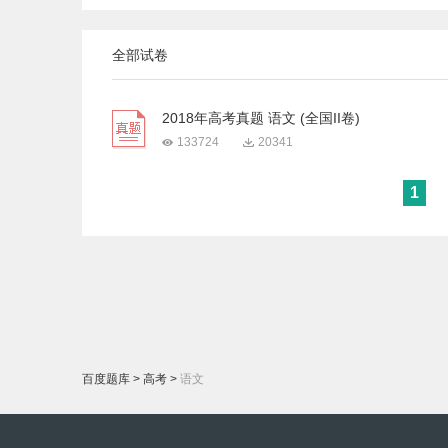
全部试卷
2018年高考真题 语文 (全国II卷)
133724
20341
1
百度题库
>
高考
>
语文