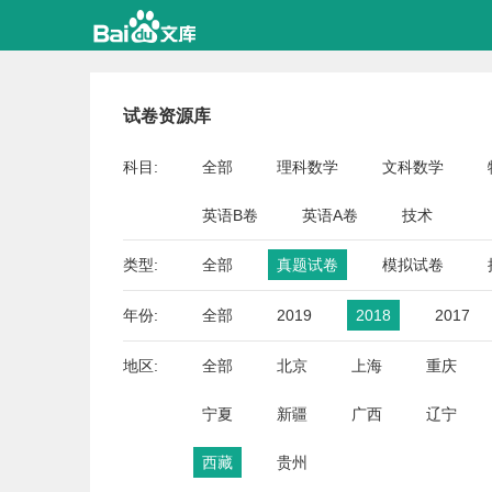
试卷资源库
科目:
全部
理科数学
文科数学
英语B卷
英语A卷
技术
类型:
全部
真题试卷
模拟试卷
年份:
全部
2019
2018
2017
地区:
全部
北京
上海
重庆
宁夏
新疆
广西
辽宁
西藏
贵州