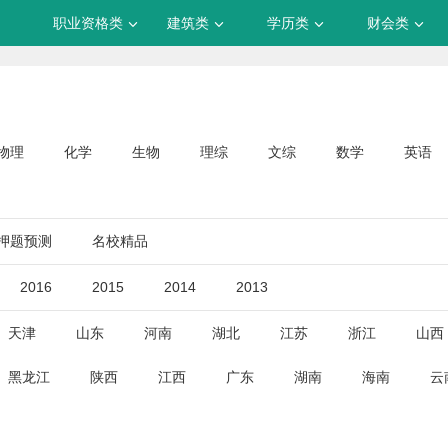
职业资格类
建筑类
学历类
财会类
物理
化学
生物
理综
文综
数学
英语
押题预测
名校精品
2016
2015
2014
2013
天津
山东
河南
湖北
江苏
浙江
山西
黑龙江
陕西
江西
广东
湖南
海南
云