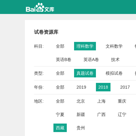
试卷资源库
科目:
全部
理科数学
文科数学
英语B卷
英语A卷
技术
类型:
全部
真题试卷
模拟试卷
年份:
全部
2019
2018
2017
地区:
全部
北京
上海
重庆
宁夏
新疆
广西
辽宁
西藏
贵州