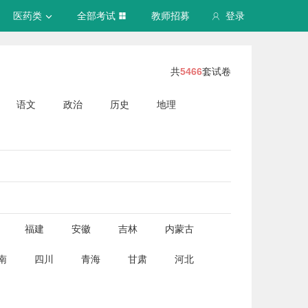
医药类
全部考试
教师招募
登录
共
5466
套试卷
语文
政治
历史
地理
福建
安徽
吉林
内蒙古
南
四川
青海
甘肃
河北