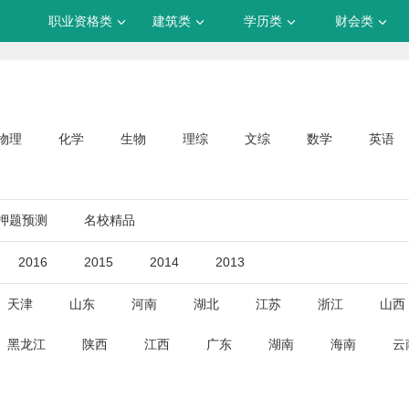
职业资格类
建筑类
学历类
财会类
物理
化学
生物
理综
文综
数学
英语
押题预测
名校精品
2016
2015
2014
2013
天津
山东
河南
湖北
江苏
浙江
山西
黑龙江
陕西
江西
广东
湖南
海南
云