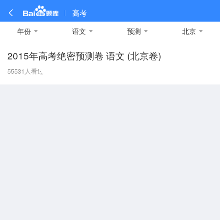
高考
年份
语文
预测
北京
2015年高考绝密预测卷 语文 (北京卷)
全部
全部
全部
全部
理科数学
真题卷
2019
文科数学
模拟卷
2018
预测卷
2017
物理
55531
人看过
A
名校卷
2016
化学
2015
生物
2014
理综
2013
文综
安徽
数学
英语
语文
政治
B
历史
地理
英语B卷
英语A卷
北京
技术
C
重庆
F
福建