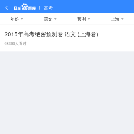
高考
年份
语文
预测
上海
2015年高考绝密预测卷 语文 (上海卷)
全部
全部
全部
全部
理科数学
真题卷
2019
文科数学
模拟卷
2018
预测卷
2017
物理
68360
人看过
A
名校卷
2016
化学
2015
生物
2014
理综
2013
文综
安徽
数学
英语
语文
政治
B
历史
地理
英语B卷
英语A卷
北京
技术
C
重庆
F
福建