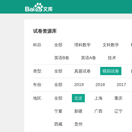
试卷资源库
科目:
全部
理科数学
文科数学
英语B卷
英语A卷
技术
类型:
全部
真题试卷
模拟试卷
年份:
全部
2019
2018
2017
地区:
全部
北京
上海
重庆
宁夏
新疆
广西
辽宁
西藏
贵州