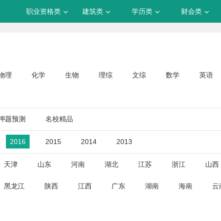
职业资格类
建筑类
学历类
财会类
物理
化学
生物
理综
文综
数学
英语
押题预测
名校精品
2016
2015
2014
2013
天津
山东
河南
湖北
江苏
浙江
山西
黑龙江
陕西
江西
广东
湖南
海南
云