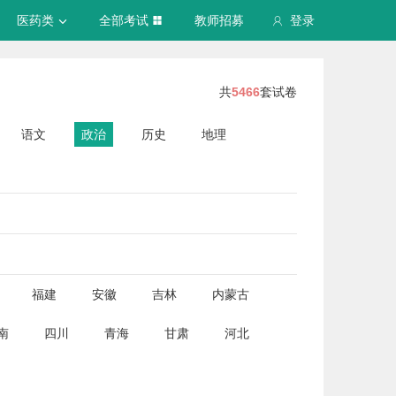
医药类
全部考试
教师招募
登录
共
5466
套试卷
语文
政治
历史
地理
福建
安徽
吉林
内蒙古
南
四川
青海
甘肃
河北