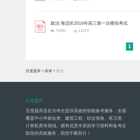
政治 海淀区2016年高三第一次模拟考试
70881
11153
1
百度题库
>
高考
>
政治
百度题库
百度题库旨在为考生提供高效的智能备考服务，全面
覆盖中小学财会类、建筑工程、职业资格、医卫类、
计算机类等领域。拥有优质丰富的学习资料和备考全
阶段的高效服务，助您不断前行！