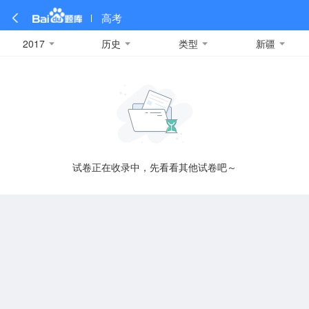
高考
2017
历史
类型
新疆
全部
全部
全部
全部
理科数学
真题卷
2019
文科数学
模拟卷
2018
预测卷
2017
物理
A
名校卷
2016
化学
2015
生物
2014
理综
2013
文综
安徽
数学
英语
语文
政治
B
试卷正在收录中，先看看其他试卷吧～
历史
地理
英语B卷
英语A卷
北京
技术
C
重庆
F
福建