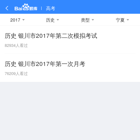
高考
2017
历史
类型
宁夏
历史 银川市2017年第二次模拟考试
全部
全部
全部
全部
理科数学
真题卷
2019
文科数学
模拟卷
2018
预测卷
2017
物理
82934
人看过
A
名校卷
2016
化学
2015
生物
2014
理综
2013
文综
安徽
历史 银川市2017年第一次月考
数学
英语
语文
政治
B
76209
人看过
历史
地理
英语B卷
英语A卷
北京
技术
C
重庆
F
福建