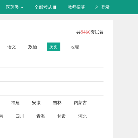
医药类
全部考试
教师招募
登录
共
5466
套试卷
语文
政治
历史
地理
福建
安徽
吉林
内蒙古
南
四川
青海
甘肃
河北