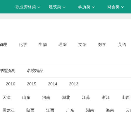
职业资格类
建筑类
学历类
财会类
物理
化学
生物
理综
文综
数学
英语
押题预测
名校精品
2016
2015
2014
2013
天津
山东
河南
湖北
江苏
浙江
山西
黑龙江
陕西
江西
广东
湖南
海南
云