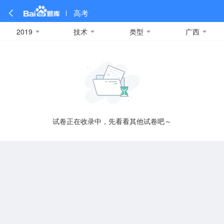
高考
2019
技术
类型
广西
全部
全部
全部
全部
理科数学
真题卷
2019
文科数学
模拟卷
2018
预测卷
2017
物理
A
名校卷
2016
化学
2015
生物
2014
理综
2013
文综
安徽
数学
英语
语文
政治
B
试卷正在收录中，先看看其他试卷吧～
历史
地理
英语B卷
英语A卷
北京
技术
C
重庆
F
福建