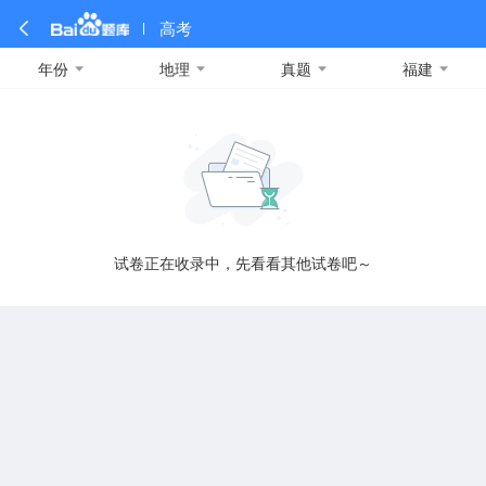
高考
年份
地理
真题
福建
全部
全部
全部
全部
理科数学
真题卷
2019
文科数学
模拟卷
2018
预测卷
2017
物理
A
名校卷
2016
化学
2015
生物
2014
理综
2013
文综
安徽
数学
英语
语文
政治
B
试卷正在收录中，先看看其他试卷吧～
历史
地理
英语B卷
英语A卷
北京
技术
C
重庆
F
福建