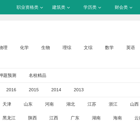
职业资格类
建筑类
学历类
财会类
物理
化学
生物
理综
文综
数学
英语
押题预测
名校精品
2016
2015
2014
2013
天津
山东
河南
湖北
江苏
浙江
山西
黑龙江
陕西
江西
广东
湖南
海南
云