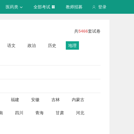
医药类
全部考试
教师招募
登录
共
5466
套试卷
语文
政治
历史
地理
福建
安徽
吉林
内蒙古
南
四川
青海
甘肃
河北