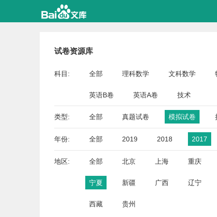
试卷资源库
科目:
全部
理科数学
文科数学
英语B卷
英语A卷
技术
类型:
全部
真题试卷
模拟试卷
年份:
全部
2019
2018
2017
地区:
全部
北京
上海
重庆
宁夏
新疆
广西
辽宁
西藏
贵州