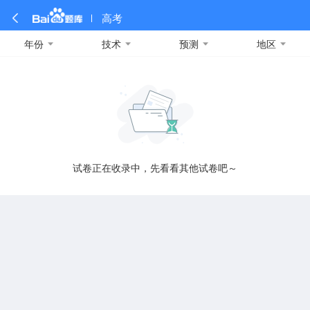
高考
年份
技术
预测
地区
全部
全部
全部
全部
理科数学
真题卷
2019
文科数学
模拟卷
2018
预测卷
2017
物理
A
名校卷
2016
化学
2015
生物
2014
理综
2013
文综
安徽
数学
英语
语文
政治
B
试卷正在收录中，先看看其他试卷吧～
历史
地理
英语B卷
英语A卷
北京
技术
C
重庆
F
福建