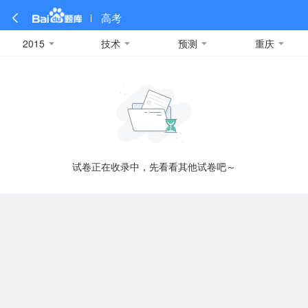
高考
2015
技术
预测
重庆
全部
全部
全部
全部
理科数学
真题卷
2019
文科数学
模拟卷
2018
预测卷
2017
物理
A
名校卷
2016
化学
2015
生物
2014
理综
2013
文综
安徽
数学
英语
语文
政治
B
试卷正在收录中，先看看其他试卷吧～
历史
地理
英语B卷
英语A卷
北京
技术
C
重庆
F
福建