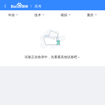
高考
年份
技术
模拟
重庆
全部
全部
全部
全部
理科数学
真题卷
2019
文科数学
模拟卷
2018
预测卷
2017
物理
A
名校卷
2016
化学
2015
生物
2014
理综
2013
文综
安徽
数学
英语
语文
政治
B
试卷正在收录中，先看看其他试卷吧～
历史
地理
英语B卷
英语A卷
北京
技术
C
重庆
F
福建