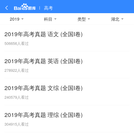
高考
2019
科目
类型
湖北
2019年高考真题 语文 (全国I卷)
全部
全部
全部
全部
理科数学
真题卷
2019
文科数学
模拟卷
2018
预测卷
2017
物理
506656
人看过
A
名校卷
2016
化学
2015
生物
2014
理综
2013
文综
安徽
2019年高考真题 英语 (全国I卷)
数学
英语
语文
政治
B
278922
人看过
历史
地理
英语B卷
英语A卷
北京
2019年高考真题 文综 (全国I卷)
技术
C
240579
人看过
重庆
2019年高考真题 理综 (全国I卷)
F
304915
人看过
福建