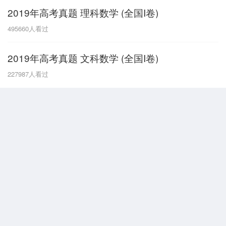
2019年高考真题 理科数学 (全国I卷)
G
495660
人看过
广东
广西
贵州
甘肃
H
2019年高考真题 文科数学 (全国I卷)
河南
河北
湖南
湖北
227987
人看过
黑龙江
海南
J
江苏
江西
吉林
L
辽宁
N
内蒙古
宁夏