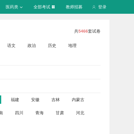
医药类
全部考试
教师招募
登录
共
5466
套试卷
语文
政治
历史
地理
福建
安徽
吉林
内蒙古
南
四川
青海
甘肃
河北