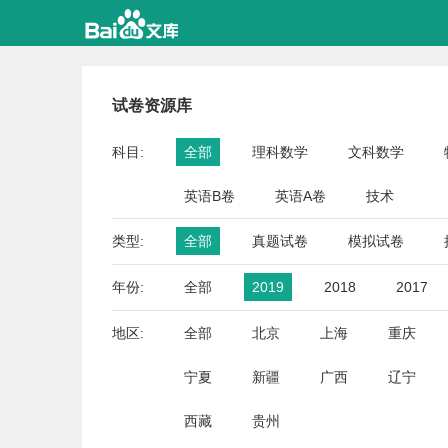
试卷资源库
科目:
全部
理科数学
文科数学
英语B卷
英语A卷
技术
类型:
全部
真题试卷
模拟试卷
年份:
全部
2019
2018
2017
地区:
全部
北京
上海
重庆
宁夏
新疆
广西
辽宁
西藏
贵州