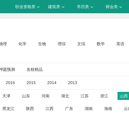
职业资格类
建筑类
学历类
财会类
物理
化学
生物
理综
文综
数学
英语
押题预测
名校精品
2016
2015
2014
2013
天津
山东
河南
湖北
江苏
浙江
山西
黑龙江
陕西
江西
广东
湖南
海南
云