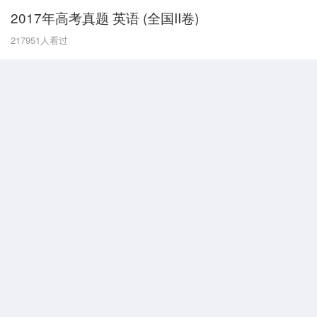
2017年高考真题 英语 (全国II卷)
G
217951
人看过
广东
广西
贵州
甘肃
H
河南
河北
湖南
湖北
黑龙江
海南
J
江苏
江西
吉林
L
辽宁
N
内蒙古
宁夏