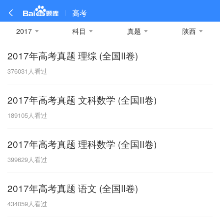
高考
2017
科目
真题
陕西
2017年高考真题 理综 (全国II卷)
全部
全部
全部
全部
理科数学
真题卷
2019
文科数学
模拟卷
2018
预测卷
2017
物理
376031
人看过
A
名校卷
2016
化学
2015
生物
2014
理综
2013
文综
安徽
2017年高考真题 文科数学 (全国II卷)
数学
英语
语文
政治
B
189105
人看过
历史
地理
英语B卷
英语A卷
北京
2017年高考真题 理科数学 (全国II卷)
技术
C
399629
人看过
重庆
2017年高考真题 语文 (全国II卷)
F
434059
人看过
福建