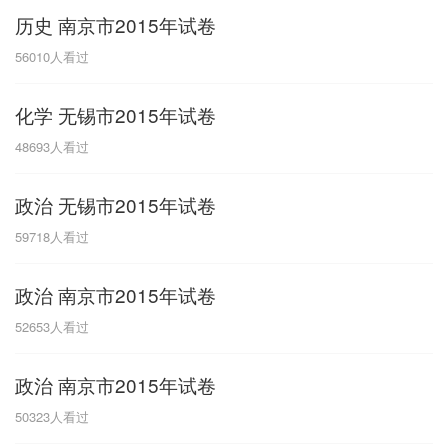
历史 南京市2015年试卷
G
56010
人看过
广东
广西
贵州
甘肃
H
化学 无锡市2015年试卷
河南
河北
湖南
湖北
48693
人看过
黑龙江
海南
政治 无锡市2015年试卷
J
59718
人看过
江苏
江西
吉林
政治 南京市2015年试卷
L
52653
人看过
辽宁
政治 南京市2015年试卷
N
50323
人看过
内蒙古
宁夏