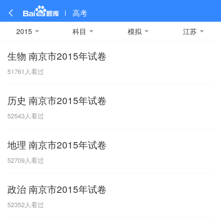
高考
2015
科目
模拟
江苏
生物 南京市2015年试卷
全部
全部
全部
全部
理科数学
真题卷
2019
文科数学
模拟卷
2018
预测卷
2017
物理
51761
人看过
A
名校卷
2016
化学
2015
生物
2014
理综
2013
文综
安徽
历史 南京市2015年试卷
数学
英语
语文
政治
B
52543
人看过
历史
地理
英语B卷
英语A卷
北京
地理 南京市2015年试卷
技术
C
52709
人看过
重庆
政治 南京市2015年试卷
F
52352
人看过
福建