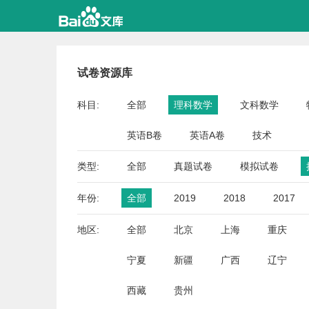
试卷资源库
科目:
全部
理科数学
文科数学
英语B卷
英语A卷
技术
类型:
全部
真题试卷
模拟试卷
年份:
全部
2019
2018
2017
地区:
全部
北京
上海
重庆
宁夏
新疆
广西
辽宁
西藏
贵州