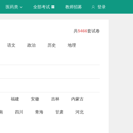
医药类
全部考试
教师招募
登录
共
5466
套试卷
语文
政治
历史
地理
福建
安徽
吉林
内蒙古
南
四川
青海
甘肃
河北