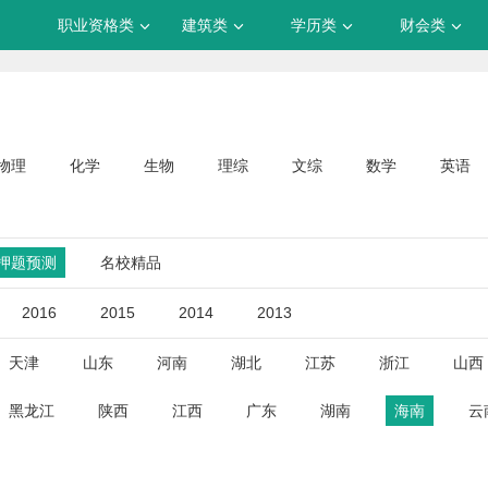
职业资格类
建筑类
学历类
财会类
物理
化学
生物
理综
文综
数学
英语
押题预测
名校精品
2016
2015
2014
2013
天津
山东
河南
湖北
江苏
浙江
山西
黑龙江
陕西
江西
广东
湖南
海南
云