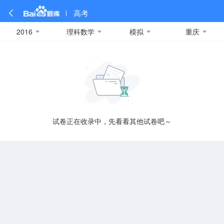
高考
2016
理科数学
模拟
重庆
全部
全部
全部
全部
理科数学
真题卷
2019
文科数学
模拟卷
2018
预测卷
2017
物理
A
名校卷
2016
化学
2015
生物
2014
理综
2013
文综
安徽
数学
英语
语文
政治
B
试卷正在收录中，先看看其他试卷吧～
历史
地理
英语B卷
英语A卷
北京
技术
C
重庆
F
福建