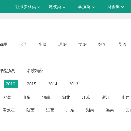
职业资格类
建筑类
学历类
财会类
物理
化学
生物
理综
文综
数学
英语
押题预测
名校精品
2016
2015
2014
2013
天津
山东
河南
湖北
江苏
浙江
山西
黑龙江
陕西
江西
广东
湖南
海南
云