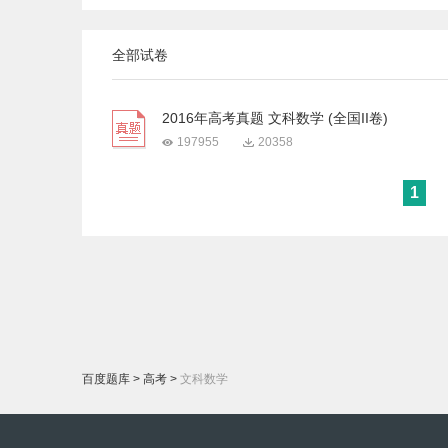
全部试卷
2016年高考真题 文科数学 (全国II卷)
197955
20358
1
百度题库
>
高考
>
文科数学