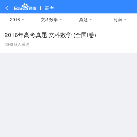
高考
2016
文科数学
真题
河南
2016年高考真题 文科数学 (全国I卷)
全部
全部
全部
全部
理科数学
真题卷
2019
文科数学
模拟卷
2018
预测卷
2017
物理
294818
人看过
A
名校卷
2016
化学
2015
生物
2014
理综
2013
文综
安徽
数学
英语
语文
政治
B
历史
地理
英语B卷
英语A卷
北京
技术
C
重庆
F
福建