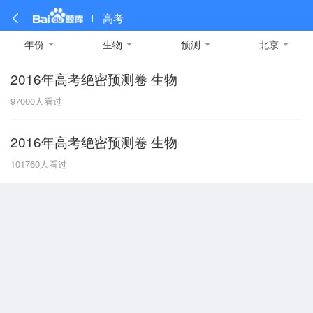
高考
年份
生物
预测
北京
2016年高考绝密预测卷 生物
全部
全部
全部
全部
理科数学
真题卷
2019
文科数学
模拟卷
2018
预测卷
2017
物理
97000
人看过
A
名校卷
2016
化学
2015
生物
2014
理综
2013
文综
安徽
2016年高考绝密预测卷 生物
数学
英语
语文
政治
B
101760
人看过
历史
地理
英语B卷
英语A卷
北京
技术
C
重庆
F
福建