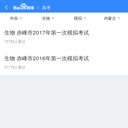
高考
年份
生物
模拟
内蒙古
生物 赤峰市2017年第一次模拟考试
全部
全部
全部
全部
理科数学
真题卷
2019
文科数学
模拟卷
2018
预测卷
2017
物理
73755
人看过
A
名校卷
2016
化学
2015
生物
2014
理综
2013
文综
安徽
生物 赤峰市2016年第一次模拟考试
数学
英语
语文
政治
B
57176
人看过
历史
地理
英语B卷
英语A卷
北京
技术
C
重庆
F
福建