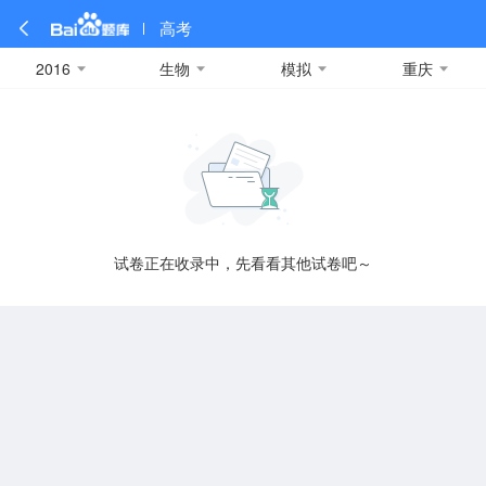
高考
2016
生物
模拟
重庆
全部
全部
全部
全部
理科数学
真题卷
2019
文科数学
模拟卷
2018
预测卷
2017
物理
A
名校卷
2016
化学
2015
生物
2014
理综
2013
文综
安徽
数学
英语
语文
政治
B
试卷正在收录中，先看看其他试卷吧～
历史
地理
英语B卷
英语A卷
北京
技术
C
重庆
F
福建