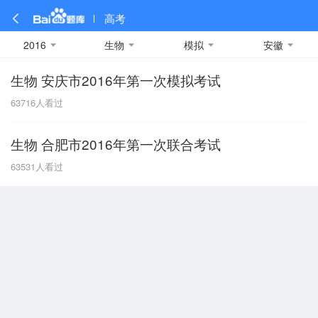
高考
2016
生物
模拟
安徽
生物 安庆市2016年第一次模拟考试
全部
全部
全部
全部
理科数学
真题卷
2019
文科数学
模拟卷
2018
预测卷
2017
物理
63716
人看过
A
名校卷
2016
化学
2015
生物
2014
理综
2013
文综
安徽
生物 合肥市2016年第一次联合考试
数学
英语
语文
政治
B
63531
人看过
历史
地理
英语B卷
英语A卷
北京
技术
C
重庆
F
福建