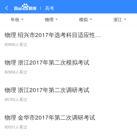
高考
年份
物理
模拟
浙江
物理 绍兴市2017年选考科目适应性测试
全部
全部
全部
全部
理科数学
真题卷
2019
文科数学
模拟卷
2018
预测卷
2017
物理
80906
人看过
A
名校卷
2016
化学
2015
生物
2014
理综
2013
文综
安徽
物理 浙江2017年第二次模拟考试
数学
英语
语文
政治
B
82658
人看过
历史
地理
英语B卷
英语A卷
北京
物理 浙江2017年第二次调研考试
技术
C
85763
人看过
重庆
物理 金华市2017年第二次调研考试
F
83531
人看过
福建