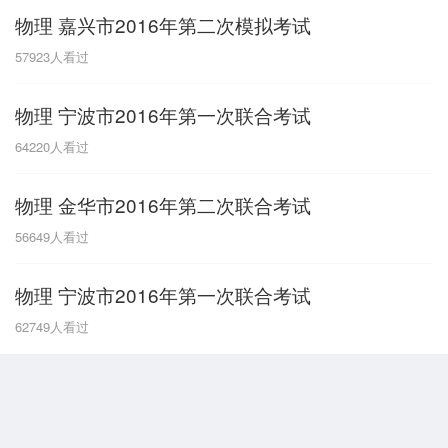
物理 嘉兴市2016年第二次模拟考试
G
57923
人看过
广东
广西
贵州
甘肃
H
物理 宁波市2016年第一次联合考试
河南
河北
湖南
湖北
64220
人看过
黑龙江
海南
物理 金华市2016年第二次联合考试
J
56649
人看过
江苏
江西
吉林
物理 宁波市2016年第一次联合考试
L
62749
人看过
辽宁
N
内蒙古
宁夏