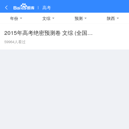
高考
年份
文综
预测
陕西
2015年高考绝密预测卷 文综 (全国新课标卷I)
全部
全部
全部
全部
理科数学
真题卷
2019
文科数学
模拟卷
2018
预测卷
2017
物理
59964
人看过
A
名校卷
2016
化学
2015
生物
2014
理综
2013
文综
安徽
数学
英语
语文
政治
B
历史
地理
英语B卷
英语A卷
北京
技术
C
重庆
F
福建