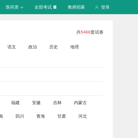
医药类
全部考试
教师招募
登录
共
5466
套试卷
语文
政治
历史
地理
福建
安徽
吉林
内蒙古
南
四川
青海
甘肃
河北