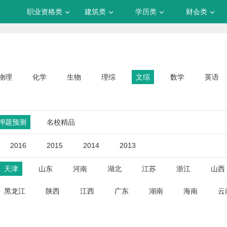
职业资格类
建筑类
学历类
财会类
物理
化学
生物
理综
文综
数学
英语
押题预测
名校精品
2016
2015
2014
2013
天津
山东
河南
湖北
江苏
浙江
山西
黑龙江
陕西
江西
广东
湖南
海南
云