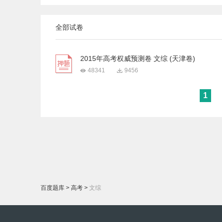
全部试卷
2015年高考权威预测卷 文综 (天津卷)
48341
9456
1
百度题库
>
高考
>
文综