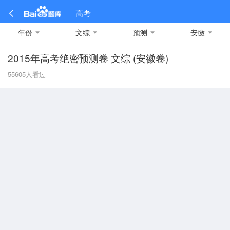
高考
年份
文综
预测
安徽
2015年高考绝密预测卷 文综 (安徽卷)
全部
全部
全部
全部
理科数学
真题卷
2019
文科数学
模拟卷
2018
预测卷
2017
物理
55605
人看过
A
名校卷
2016
化学
2015
生物
2014
理综
2013
文综
安徽
数学
英语
语文
政治
B
历史
地理
英语B卷
英语A卷
北京
技术
C
重庆
F
福建